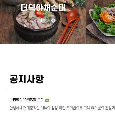
더덕야채순대
자세히보기
공지사항
안양역점 10월15일 오픈
H