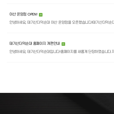
아산 온양점 OPEN!
H
태기산더덕순대 홈페이지 개편안내
H