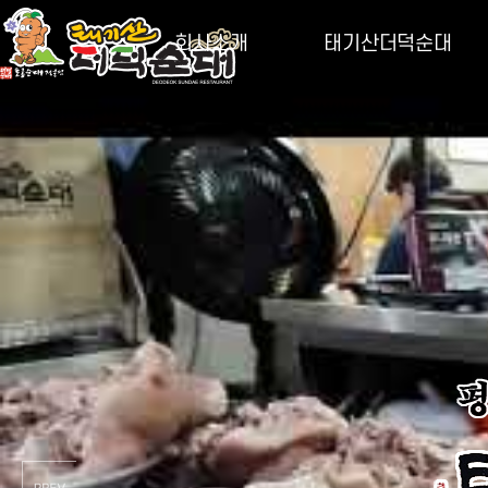
회사소개
태기산더덕순대
CEO인사말
사업소개
회사연혁
더덕야채순대
오시는 길
B.I
가맹점현황
언론보도내용