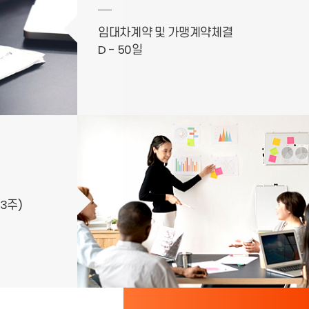
임대차계약 및 가맹계약체결
D - 50일
3주)