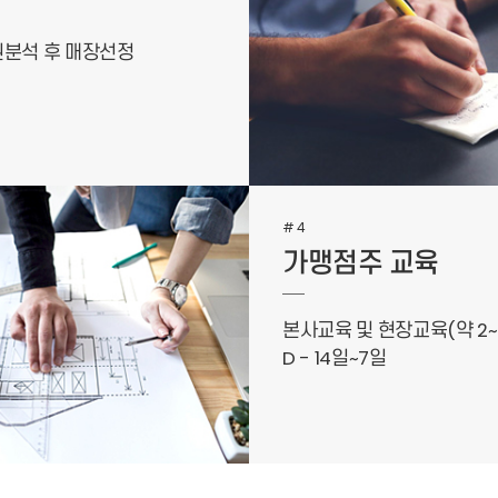
권분석 후 매장선정
#4
가맹점주 교육
본사교육 및 현장교육(약 2~
D - 14일~7일