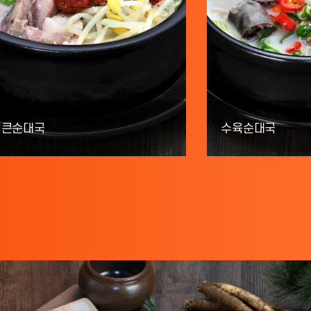
얼큰순대국
수육순대국