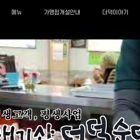
메뉴
가맹점개설안내
더덕이야기
식사류
성공확신포인트
더덕의 일반적 상식
안주류
개설조건
더덕요리법
막걸리
개설비용
개설절차
온라인가맹상담